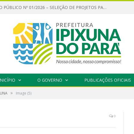
CHAMAMENTO PÚBLICO Nº 01/2026 – SELEÇÃO DE PROJETOS PARA FIRMAR TERMO DE EXECUÇÃO CULTURAL COM RECURSOS DA POLÍTICA NACIONAL ALDIR BLANC DE FOMENTO À CULTURA – PNAB (LEI Nº 14.399/2022)
NICÍPIO
O GOVERNO
PUBLICAÇÕES OFICIAIS
»
IXUNA
Image (5)
0