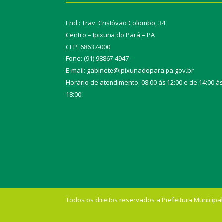
End.: Trav. Cristóvão Colombo, 34
Centro – Ipixuna do Pará – PA
CEP: 68637-000
Fone: (91) 98867-4947
E-mail: gabinete@ipixunadopara.pa.gov.br
Horário de atendimento: 08:00 às 12:00 e de 14:00 à
18:00
Todos os direitos reservados a Prefeitura Municipal