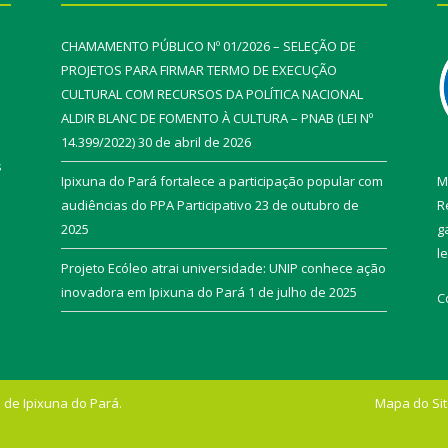
CHAMAMENTO PÚBLICO Nº 01/2026 – SELEÇÃO DE
PROJETOS PARA FIRMAR TERMO DE EXECUÇÃO
CULTURAL COM RECURSOS DA POLÍTICA NACIONAL
ALDIR BLANC DE FOMENTO À CULTURA – PNAB (LEI Nº
14.399/2022)
30 de abril de 2026
s
Ipixuna do Pará fortalece a participação popular com
M
audiências do PPA Participativo
23 de outubro de
R
2025
g
l
Projeto Ecóleo atrai universidade: UNIP conhece ação
inovadora em Ipixuna do Pará
1 de julho de 2025
C
 de Ipixuna do Pará.
Mapa do Si