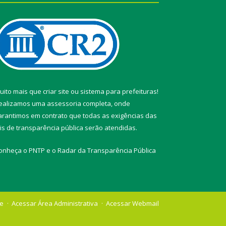
uito mais que
criar site
ou
sistema para prefeituras
!
ealizamos uma
assessoria
completa, onde
arantimos em contrato que todas as exigências das
eis de transparência pública
serão atendidas.
onheça o
PNTP
e o
Radar da Transparência Pública
te
Acessar Área Administrativa
Acessar Webmail