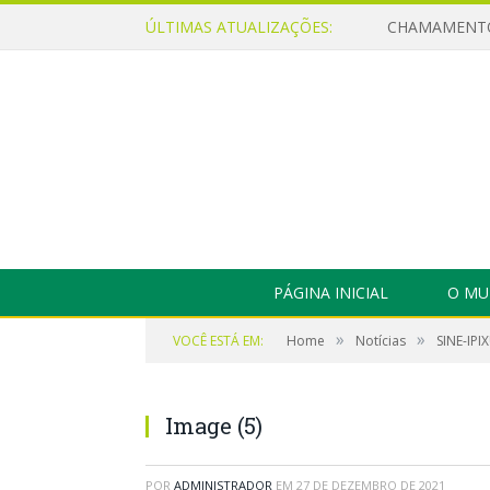
ÚLTIMAS ATUALIZAÇÕES:
PÁGINA INICIAL
O MU
»
»
VOCÊ ESTÁ EM:
Home
Notícias
SINE-IP
Image (5)
POR
ADMINISTRADOR
EM
27 DE DEZEMBRO DE 2021