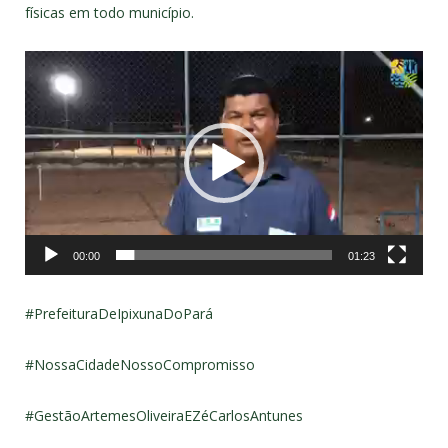
físicas em todo município.
Tocador
de
vídeo
00:00
01:23
#PrefeituraDeIpixunaDoPará
#NossaCidadeNossoCompromisso
#
GestãoArtemesOliveiraEZéCarlos
Antunes