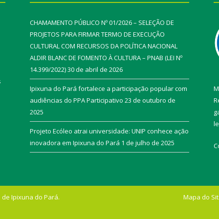
CHAMAMENTO PÚBLICO Nº 01/2026 – SELEÇÃO DE
PROJETOS PARA FIRMAR TERMO DE EXECUÇÃO
CULTURAL COM RECURSOS DA POLÍTICA NACIONAL
ALDIR BLANC DE FOMENTO À CULTURA – PNAB (LEI Nº
14.399/2022)
30 de abril de 2026
s
Ipixuna do Pará fortalece a participação popular com
M
audiências do PPA Participativo
23 de outubro de
R
2025
g
l
Projeto Ecóleo atrai universidade: UNIP conhece ação
inovadora em Ipixuna do Pará
1 de julho de 2025
C
 de Ipixuna do Pará.
Mapa do Si