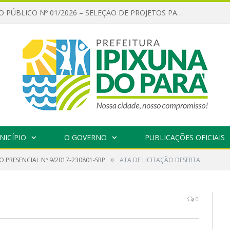
CHAMAMENTO PÚBLICO Nº 01/2026 – SELEÇÃO DE PROJETOS PARA FIRMAR TERMO DE EXECUÇÃO CULTURAL COM RECURSOS DA POLÍTICA NACIONAL ALDIR BLANC DE FOMENTO À CULTURA – PNAB (LEI Nº 14.399/2022)
NICÍPIO
O GOVERNO
PUBLICAÇÕES OFICIAIS
»
 PRESENCIAL Nº 9/2017-230801-SRP
ATA DE LICITAÇÃO DESERTA
0