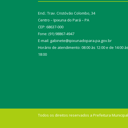
End.: Trav. Cristóvão Colombo, 34
Centro – Ipixuna do Pará – PA
CEP: 68637-000
Fone: (91) 98867-4947
E-mail: gabinete@ipixunadopara.pa.gov.br
Horário de atendimento: 08:00 às 12:00 e de 14:00 à
18:00
Todos os direitos reservados a Prefeitura Municipal