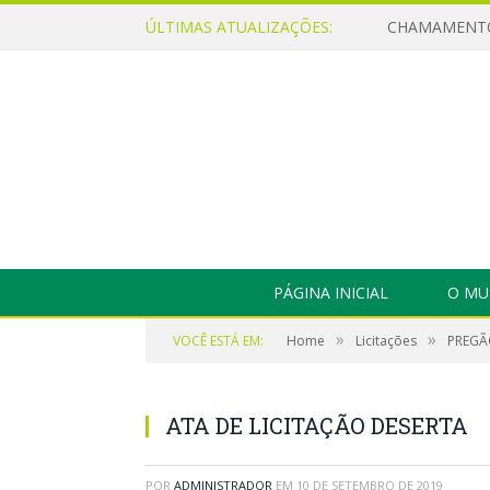
ÚLTIMAS ATUALIZAÇÕES:
PÁGINA INICIAL
O MU
»
»
VOCÊ ESTÁ EM:
Home
Licitações
PREGÃO
ATA DE LICITAÇÃO DESERTA
POR
ADMINISTRADOR
EM
10 DE SETEMBRO DE 2019