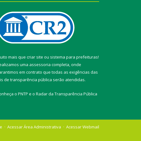
uito mais que
criar site
ou
sistema para prefeituras
!
ealizamos uma
assessoria
completa, onde
arantimos em contrato que todas as exigências das
eis de transparência pública
serão atendidas.
onheça o
PNTP
e o
Radar da Transparência Pública
te
Acessar Área Administrativa
Acessar Webmail