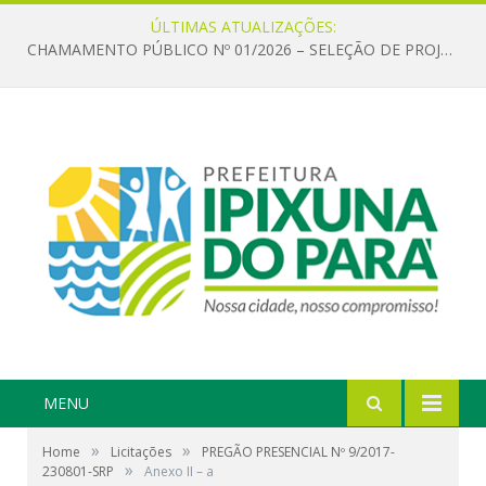
ÚLTIMAS ATUALIZAÇÕES:
CHAMAMENTO PÚBLICO Nº 01/2026 – SELEÇÃO DE PROJETOS PARA FIRMAR TERMO DE EXECUÇÃO CULTURAL COM RECURSOS DA POLÍTICA NACIONAL ALDIR BLANC DE FOMENTO À CULTURA – PNAB (LEI Nº 14.399/2022)
MENU
»
»
Home
Licitações
PREGÃO PRESENCIAL Nº 9/2017-
»
230801-SRP
Anexo II – a