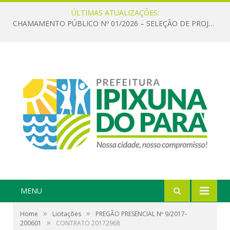
ÚLTIMAS ATUALIZAÇÕES:
CHAMAMENTO PÚBLICO Nº 01/2026 – SELEÇÃO DE PROJETOS PARA FIRMAR TERMO DE EXECUÇÃO CULTURAL COM RECURSOS DA POLÍTICA NACIONAL ALDIR BLANC DE FOMENTO À CULTURA – PNAB (LEI Nº 14.399/2022)
MENU
»
»
Home
Licitações
PREGÃO PRESENCIAL Nº 9/2017-
»
200601
CONTRATO 20172968