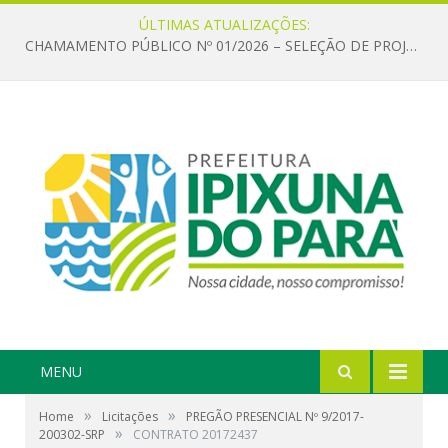
ÚLTIMAS ATUALIZAÇÕES:
CHAMAMENTO PÚBLICO Nº 01/2026 – SELEÇÃO DE PROJETOS PARA FIRMAR TERMO DE EXECUÇÃO CULTURAL COM RECURSOS DA POLÍTICA NACIONAL ALDIR BLANC DE FOMENTO À CULTURA – PNAB (LEI Nº 14.399/2022)
MENU
»
»
Home
Licitações
PREGÃO PRESENCIAL Nº 9/2017-
»
200302-SRP
CONTRATO 20172437