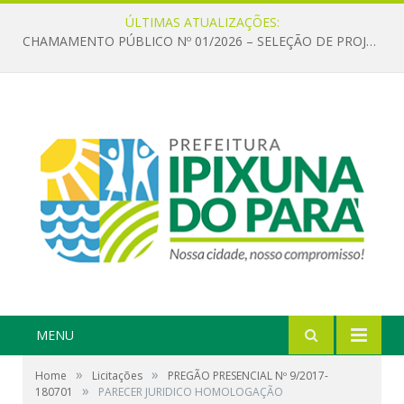
ÚLTIMAS ATUALIZAÇÕES:
CHAMAMENTO PÚBLICO Nº 01/2026 – SELEÇÃO DE PROJETOS PARA FIRMAR TERMO DE EXECUÇÃO CULTURAL COM RECURSOS DA POLÍTICA NACIONAL ALDIR BLANC DE FOMENTO À CULTURA – PNAB (LEI Nº 14.399/2022)
MENU
»
»
Home
Licitações
PREGÃO PRESENCIAL Nº 9/2017-
»
180701
PARECER JURIDICO HOMOLOGAÇÃO