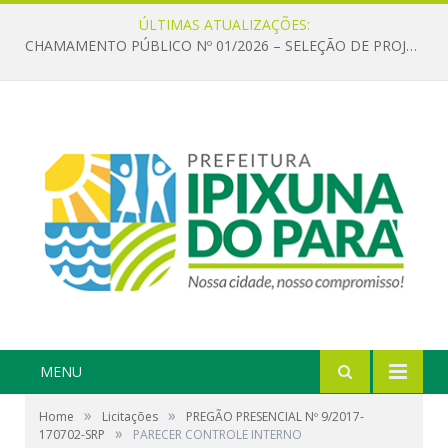
ÚLTIMAS ATUALIZAÇÕES:
CHAMAMENTO PÚBLICO Nº 01/2026 – SELEÇÃO DE PROJETOS PARA FIRMAR TERMO DE EXECUÇÃO CULTURAL COM RECURSOS DA POLÍTICA NACIONAL ALDIR BLANC DE FOMENTO À CULTURA – PNAB (LEI Nº 14.399/2022)
MENU
»
»
Home
Licitações
PREGÃO PRESENCIAL Nº 9/2017-
»
170702-SRP
PARECER CONTROLE INTERNO