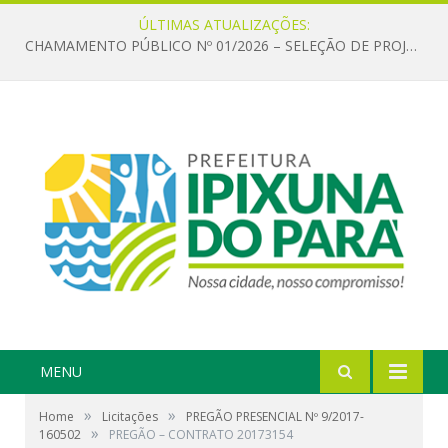
ÚLTIMAS ATUALIZAÇÕES:
CHAMAMENTO PÚBLICO Nº 01/2026 – SELEÇÃO DE PROJETOS PARA FIRMAR TERMO DE EXECUÇÃO CULTURAL COM RECURSOS DA POLÍTICA NACIONAL ALDIR BLANC DE FOMENTO À CULTURA – PNAB (LEI Nº 14.399/2022)
MENU
»
»
Home
Licitações
PREGÃO PRESENCIAL Nº 9/2017-
»
160502
PREGÃO – CONTRATO 20173154