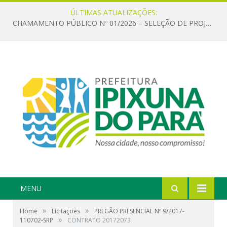
ÚLTIMAS ATUALIZAÇÕES:
CHAMAMENTO PÚBLICO Nº 01/2026 – SELEÇÃO DE PROJETOS PARA FIRMAR TERMO DE EXECUÇÃO CULTURAL COM RECURSOS DA POLÍTICA NACIONAL ALDIR BLANC DE FOMENTO À CULTURA – PNAB (LEI Nº 14.399/2022)
MENU
»
»
Home
Licitações
PREGÃO PRESENCIAL Nº 9/2017-
»
110702-SRP
CONTRATO 20172073