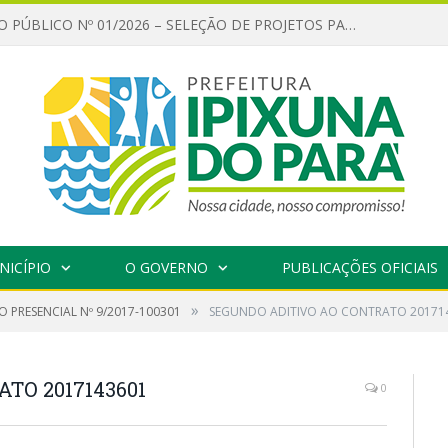
CHAMAMENTO PÚBLICO Nº 01/2026 – SELEÇÃO DE PROJETOS PARA FIRMAR TERMO DE EXECUÇÃO CULTURAL COM RECURSOS DA POLÍTICA NACIONAL ALDIR BLANC DE FOMENTO À CULTURA – PNAB (LEI Nº 14.399/2022)
NICÍPIO
O GOVERNO
PUBLICAÇÕES OFICIAIS
»
 PRESENCIAL Nº 9/2017-100301
SEGUNDO ADITIVO AO CONTRATO 20171
TO 2017143601
0