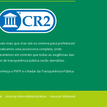
uito mais que
criar site
ou
sistema para prefeituras
!
ealizamos uma
assessoria
completa, onde
arantimos em contrato que todas as exigências das
eis de transparência pública
serão atendidas.
onheça o
PNTP
e o
Radar da Transparência Pública
te
Acessar Área Administrativa
Acessar Webmail