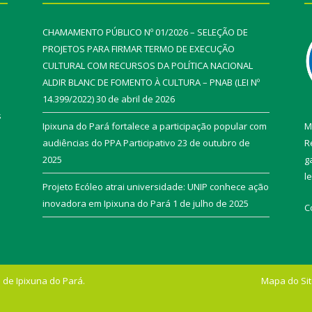
CHAMAMENTO PÚBLICO Nº 01/2026 – SELEÇÃO DE
PROJETOS PARA FIRMAR TERMO DE EXECUÇÃO
CULTURAL COM RECURSOS DA POLÍTICA NACIONAL
ALDIR BLANC DE FOMENTO À CULTURA – PNAB (LEI Nº
14.399/2022)
30 de abril de 2026
s
Ipixuna do Pará fortalece a participação popular com
M
audiências do PPA Participativo
23 de outubro de
R
2025
g
l
Projeto Ecóleo atrai universidade: UNIP conhece ação
inovadora em Ipixuna do Pará
1 de julho de 2025
C
 de Ipixuna do Pará.
Mapa do Si