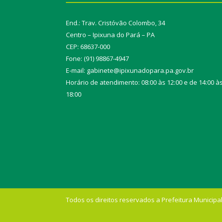
End.: Trav. Cristóvão Colombo, 34
Centro – Ipixuna do Pará – PA
CEP: 68637-000
Fone: (91) 98867-4947
E-mail: gabinete@ipixunadopara.pa.gov.br
Horário de atendimento: 08:00 às 12:00 e de 14:00 à
18:00
Todos os direitos reservados a Prefeitura Municipal