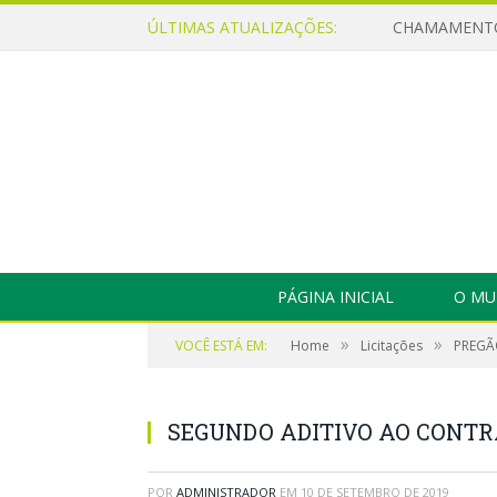
ÚLTIMAS ATUALIZAÇÕES:
PÁGINA INICIAL
O MU
»
»
VOCÊ ESTÁ EM:
Home
Licitações
PREGÃO
SEGUNDO ADITIVO AO CONTRA
POR
ADMINISTRADOR
EM
10 DE SETEMBRO DE 2019