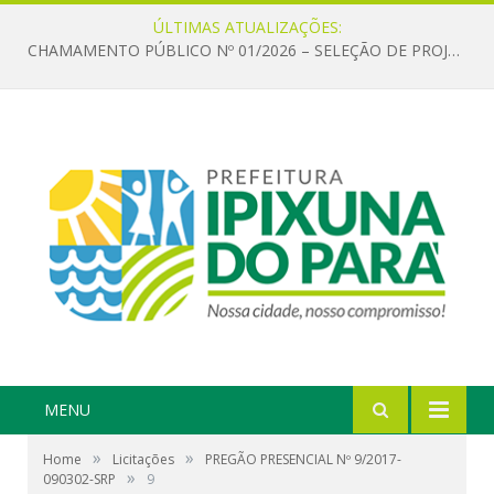
ÚLTIMAS ATUALIZAÇÕES:
CHAMAMENTO PÚBLICO Nº 01/2026 – SELEÇÃO DE PROJETOS PARA FIRMAR TERMO DE EXECUÇÃO CULTURAL COM RECURSOS DA POLÍTICA NACIONAL ALDIR BLANC DE FOMENTO À CULTURA – PNAB (LEI Nº 14.399/2022)
MENU
»
»
Home
Licitações
PREGÃO PRESENCIAL Nº 9/2017-
»
090302-SRP
9