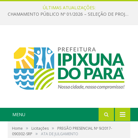
ÚLTIMAS ATUALIZAÇÕES:
CHAMAMENTO PÚBLICO Nº 01/2026 – SELEÇÃO DE PROJETOS PARA FIRMAR TERMO DE EXECUÇÃO CULTURAL COM RECURSOS DA POLÍTICA NACIONAL ALDIR BLANC DE FOMENTO À CULTURA – PNAB (LEI Nº 14.399/2022)
MENU
»
»
Home
Licitações
PREGÃO PRESENCIAL Nº 9/2017-
»
090302-SRP
ATA DE JULGAMENTO