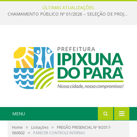
ÚLTIMAS ATUALIZAÇÕES:
CHAMAMENTO PÚBLICO Nº 01/2026 – SELEÇÃO DE PROJETOS PARA FIRMAR TERMO DE EXECUÇÃO CULTURAL COM RECURSOS DA POLÍTICA NACIONAL ALDIR BLANC DE FOMENTO À CULTURA – PNAB (LEI Nº 14.399/2022)
MENU
»
»
Home
Licitações
PREGÃO PRESENCIAL Nº 9/2017-
»
060602
PARECER CONTROLE INTERNO