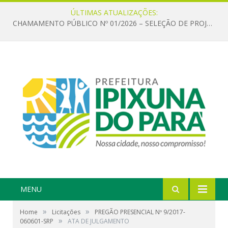
ÚLTIMAS ATUALIZAÇÕES:
CHAMAMENTO PÚBLICO Nº 01/2026 – SELEÇÃO DE PROJETOS PARA FIRMAR TERMO DE EXECUÇÃO CULTURAL COM RECURSOS DA POLÍTICA NACIONAL ALDIR BLANC DE FOMENTO À CULTURA – PNAB (LEI Nº 14.399/2022)
MENU
»
»
Home
Licitações
PREGÃO PRESENCIAL Nº 9/2017-
»
060601-SRP
ATA DE JULGAMENTO