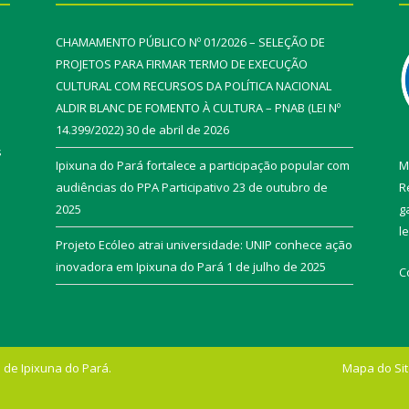
CHAMAMENTO PÚBLICO Nº 01/2026 – SELEÇÃO DE
PROJETOS PARA FIRMAR TERMO DE EXECUÇÃO
CULTURAL COM RECURSOS DA POLÍTICA NACIONAL
ALDIR BLANC DE FOMENTO À CULTURA – PNAB (LEI Nº
14.399/2022)
30 de abril de 2026
s
Ipixuna do Pará fortalece a participação popular com
M
audiências do PPA Participativo
23 de outubro de
R
2025
g
l
Projeto Ecóleo atrai universidade: UNIP conhece ação
inovadora em Ipixuna do Pará
1 de julho de 2025
C
 de Ipixuna do Pará.
Mapa do Si