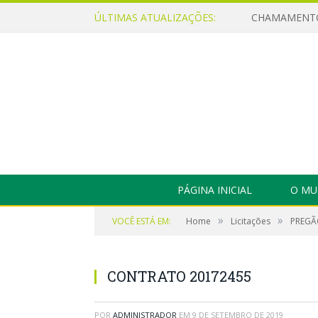
ÚLTIMAS ATUALIZAÇÕES:
PÁGINA INICIAL
O MU
»
»
VOCÊ ESTÁ EM:
Home
Licitações
PREGÃO
CONTRATO 20172455
POR
ADMINISTRADOR
EM
9 DE SETEMBRO DE 2019