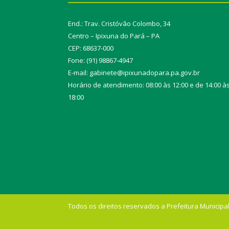
End.: Trav. Cristóvão Colombo, 34
Centro – Ipixuna do Pará – PA
CEP: 68637-000
Fone: (91) 98867-4947
E-mail: gabinete@ipixunadopara.pa.gov.br
Horário de atendimento: 08:00 às 12:00 e de 14:00 à
18:00
Todos os direitos reservados a Prefeitura Municipal