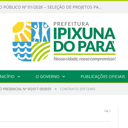
CHAMAMENTO PÚBLICO Nº 01/2026 – SELEÇÃO DE PROJETOS PARA FIRMAR TERMO DE EXECUÇÃO CULTURAL COM RECURSOS DA POLÍTICA NACIONAL ALDIR BLANC DE FOMENTO À CULTURA – PNAB (LEI Nº 14.399/2022)
NICÍPIO
O GOVERNO
PUBLICAÇÕES OFICIAIS
»
 PRESENCIAL Nº 9/2017-050501
CONTRATO 20172455
0