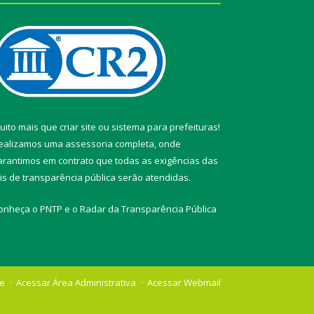
uito mais que
criar site
ou
sistema para prefeituras
!
ealizamos uma
assessoria
completa, onde
arantimos em contrato que todas as exigências das
eis de transparência pública
serão atendidas.
onheça o
PNTP
e o
Radar da Transparência Pública
te
Acessar Área Administrativa
Acessar Webmail