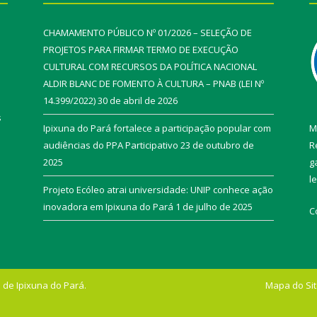
CHAMAMENTO PÚBLICO Nº 01/2026 – SELEÇÃO DE
PROJETOS PARA FIRMAR TERMO DE EXECUÇÃO
CULTURAL COM RECURSOS DA POLÍTICA NACIONAL
ALDIR BLANC DE FOMENTO À CULTURA – PNAB (LEI Nº
14.399/2022)
30 de abril de 2026
s
Ipixuna do Pará fortalece a participação popular com
M
audiências do PPA Participativo
23 de outubro de
R
2025
g
l
Projeto Ecóleo atrai universidade: UNIP conhece ação
inovadora em Ipixuna do Pará
1 de julho de 2025
C
 de Ipixuna do Pará.
Mapa do Si