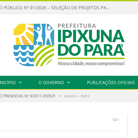
CHAMAMENTO PÚBLICO Nº 01/2026 – SELEÇÃO DE PROJETOS PARA FIRMAR TERMO DE EXECUÇÃO CULTURAL COM RECURSOS DA POLÍTICA NACIONAL ALDIR BLANC DE FOMENTO À CULTURA – PNAB (LEI Nº 14.399/2022)
NICÍPIO
O GOVERNO
PUBLICAÇÕES OFICIAIS
»
 PRESENCIAL Nº 9/2017-050501
Anexo I – Ítens
0