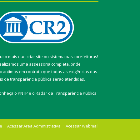
uito mais que
criar site
ou
sistema para prefeituras
!
ealizamos uma
assessoria
completa, onde
arantimos em contrato que todas as exigências das
eis de transparência pública
serão atendidas.
onheça o
PNTP
e o
Radar da Transparência Pública
te
Acessar Área Administrativa
Acessar Webmail