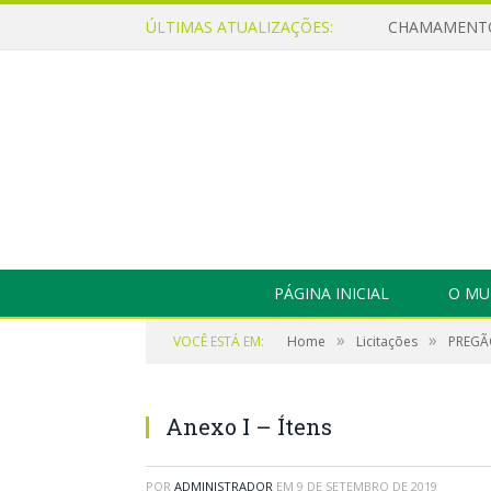
ÚLTIMAS ATUALIZAÇÕES:
PÁGINA INICIAL
O MU
»
»
VOCÊ ESTÁ EM:
Home
Licitações
PREGÃO
Anexo I – Ítens
POR
ADMINISTRADOR
EM
9 DE SETEMBRO DE 2019