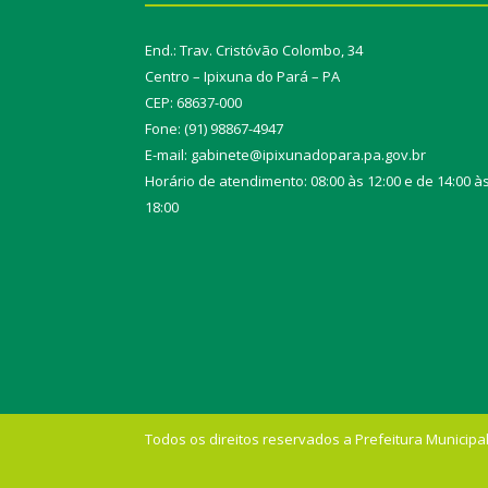
End.: Trav. Cristóvão Colombo, 34
Centro – Ipixuna do Pará – PA
CEP: 68637-000
Fone: (91) 98867-4947
E-mail: gabinete@ipixunadopara.pa.gov.br
Horário de atendimento: 08:00 às 12:00 e de 14:00 à
18:00
Todos os direitos reservados a Prefeitura Municipal