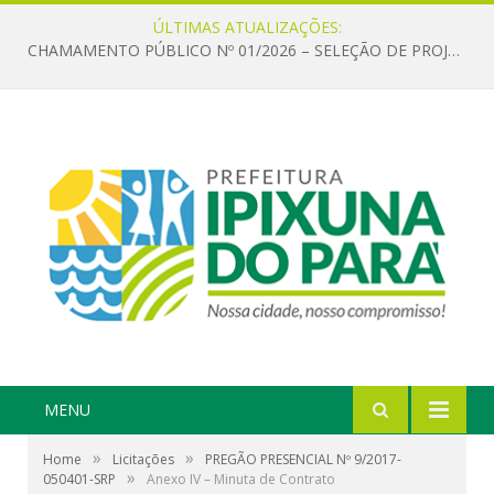
ÚLTIMAS ATUALIZAÇÕES:
CHAMAMENTO PÚBLICO Nº 01/2026 – SELEÇÃO DE PROJETOS PARA FIRMAR TERMO DE EXECUÇÃO CULTURAL COM RECURSOS DA POLÍTICA NACIONAL ALDIR BLANC DE FOMENTO À CULTURA – PNAB (LEI Nº 14.399/2022)
MENU
»
»
Home
Licitações
PREGÃO PRESENCIAL Nº 9/2017-
»
050401-SRP
Anexo IV – Minuta de Contrato