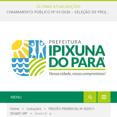
ÚLTIMAS ATUALIZAÇÕES:
CHAMAMENTO PÚBLICO Nº 01/2026 – SELEÇÃO DE PROJETOS PARA FIRMAR TERMO DE EXECUÇÃO CULTURAL COM RECURSOS DA POLÍTICA NACIONAL ALDIR BLANC DE FOMENTO À CULTURA – PNAB (LEI Nº 14.399/2022)
MENU
»
»
Home
Licitações
PREGÃO PRESENCIAL Nº 9/2017-
»
050401-SRP
Anexo II – a