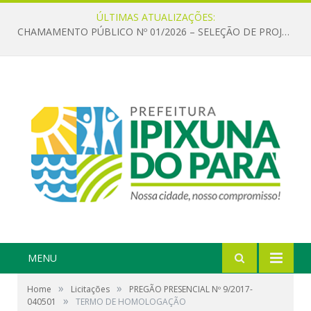
ÚLTIMAS ATUALIZAÇÕES:
CHAMAMENTO PÚBLICO Nº 01/2026 – SELEÇÃO DE PROJETOS PARA FIRMAR TERMO DE EXECUÇÃO CULTURAL COM RECURSOS DA POLÍTICA NACIONAL ALDIR BLANC DE FOMENTO À CULTURA – PNAB (LEI Nº 14.399/2022)
MENU
»
»
Home
Licitações
PREGÃO PRESENCIAL Nº 9/2017-
»
040501
TERMO DE HOMOLOGAÇÃO