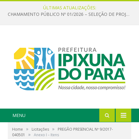
ÚLTIMAS ATUALIZAÇÕES:
CHAMAMENTO PÚBLICO Nº 01/2026 – SELEÇÃO DE PROJETOS PARA FIRMAR TERMO DE EXECUÇÃO CULTURAL COM RECURSOS DA POLÍTICA NACIONAL ALDIR BLANC DE FOMENTO À CULTURA – PNAB (LEI Nº 14.399/2022)
MENU
»
»
Home
Licitações
PREGÃO PRESENCIAL Nº 9/2017-
»
040501
Anexo I – Itens