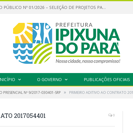
CHAMAMENTO PÚBLICO Nº 01/2026 – SELEÇÃO DE PROJETOS PARA FIRMAR TERMO DE EXECUÇÃO CULTURAL COM RECURSOS DA POLÍTICA NACIONAL ALDIR BLANC DE FOMENTO À CULTURA – PNAB (LEI Nº 14.399/2022)
NICÍPIO
O GOVERNO
PUBLICAÇÕES OFICIAIS
»
 PRESENCIAL Nº 9/2017-030401-SRP
PRIMEIRO ADITIVO AO CONTRATO 20
ATO 2017054401
0