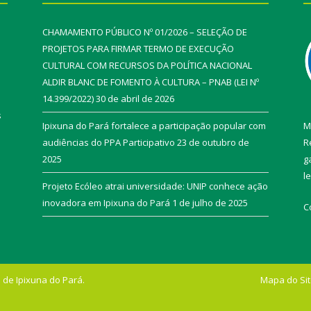
CHAMAMENTO PÚBLICO Nº 01/2026 – SELEÇÃO DE
PROJETOS PARA FIRMAR TERMO DE EXECUÇÃO
CULTURAL COM RECURSOS DA POLÍTICA NACIONAL
ALDIR BLANC DE FOMENTO À CULTURA – PNAB (LEI Nº
14.399/2022)
30 de abril de 2026
s
Ipixuna do Pará fortalece a participação popular com
M
audiências do PPA Participativo
23 de outubro de
R
2025
g
l
Projeto Ecóleo atrai universidade: UNIP conhece ação
inovadora em Ipixuna do Pará
1 de julho de 2025
C
 de Ipixuna do Pará.
Mapa do Si