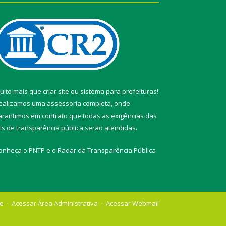
uito mais que
criar site
ou
sistema para prefeituras
!
ealizamos uma
assessoria
completa, onde
arantimos em contrato que todas as exigências das
eis de transparência pública
serão atendidas.
onheça o
PNTP
e o
Radar da Transparência Pública
te
Acessar Área Administrativa
Acessar Webmail