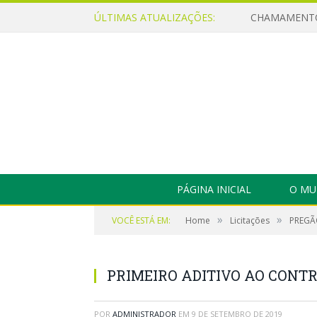
ÚLTIMAS ATUALIZAÇÕES:
PÁGINA INICIAL
O MU
»
»
VOCÊ ESTÁ EM:
Home
Licitações
PREGÃO
PRIMEIRO ADITIVO AO CONTR
POR
ADMINISTRADOR
EM
9 DE SETEMBRO DE 2019