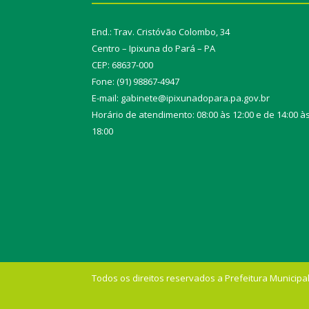
End.: Trav. Cristóvão Colombo, 34
Centro – Ipixuna do Pará – PA
CEP: 68637-000
Fone: (91) 98867-4947
E-mail: gabinete@ipixunadopara.pa.gov.br
Horário de atendimento: 08:00 às 12:00 e de 14:00 à
18:00
Todos os direitos reservados a Prefeitura Municipal