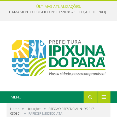
ÚLTIMAS ATUALIZAÇÕES:
CHAMAMENTO PÚBLICO Nº 01/2026 – SELEÇÃO DE PROJETOS PARA FIRMAR TERMO DE EXECUÇÃO CULTURAL COM RECURSOS DA POLÍTICA NACIONAL ALDIR BLANC DE FOMENTO À CULTURA – PNAB (LEI Nº 14.399/2022)
MENU
»
»
Home
Licitações
PREGÃO PRESENCIAL Nº 9/2017-
»
030301
PARECER JURIDICO ATA