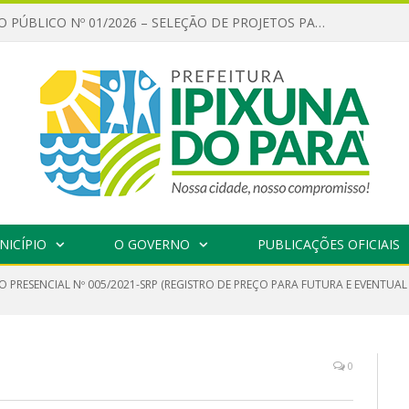
CHAMAMENTO PÚBLICO Nº 01/2026 – SELEÇÃO DE PROJETOS PARA FIRMAR TERMO DE EXECUÇÃO CULTURAL COM RECURSOS DA POLÍTICA NACIONAL ALDIR BLANC DE FOMENTO À CULTURA – PNAB (LEI Nº 14.399/2022)
NICÍPIO
O GOVERNO
PUBLICAÇÕES OFICIAIS
O PRESENCIAL Nº 005/2021-SRP (REGISTRO DE PREÇO PARA FUTURA E EVENTUA
0