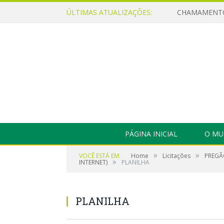
ÚLTIMAS ATUALIZAÇÕES:
PÁGINA INICIAL
O MU
»
»
VOCÊ ESTÁ EM:
Home
Licitações
PREGÃ
»
INTERNET)
PLANILHA
PLANILHA