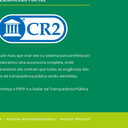
uito mais que
criar site
ou
sistema para prefeituras
!
ealizamos uma
assessoria
completa, onde
arantimos em contrato que todas as exigências das
eis de transparência pública
serão atendidas.
onheça o
PNTP
e o
Radar da Transparência Pública
te
Acessar Área Administrativa
Acessar Webmail