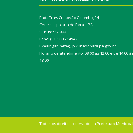
End.: Trav. Cristóvão Colombo, 34
Centro – Ipixuna do Pará – PA
CEP: 68637-000
Fone: (91) 98867-4947
E-mail: gabinete@ipixunadopara.pa.gov.br
Horário de atendimento: 08:00 às 12:00 e de 14:00 à
18:00
Todos os direitos reservados a Prefeitura Municipal