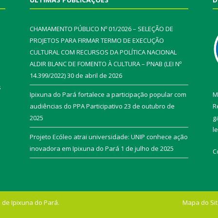
CHAMAMENTO PÚBLICO Nº 01/2026 – SELEÇÃO DE
PROJETOS PARA FIRMAR TERMO DE EXECUÇÃO
CULTURAL COM RECURSOS DA POLÍTICA NACIONAL
ALDIR BLANC DE FOMENTO À CULTURA – PNAB (LEI Nº
14.399/2022)
30 de abril de 2026
s
Ipixuna do Pará fortalece a participação popular com
M
audiências do PPA Participativo
23 de outubro de
R
2025
g
l
Projeto Ecóleo atrai universidade: UNIP conhece ação
inovadora em Ipixuna do Pará
1 de julho de 2025
C
 de Ipixuna do Pará.
Mapa do Si