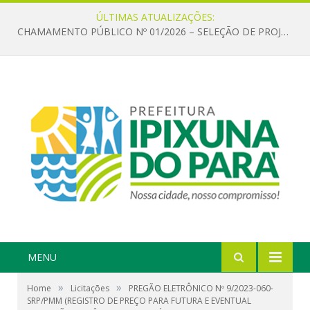
ÚLTIMAS ATUALIZAÇÕES:
CHAMAMENTO PÚBLICO Nº 01/2026 – SELEÇÃO DE PROJETOS PARA FIRMAR TERMO DE EXECUÇÃO CULTURAL COM RECURSOS DA POLÍTICA NACIONAL ALDIR BLANC DE FOMENTO À CULTURA – PNAB (LEI Nº 14.399/2022)
MENU
»
»
Home
Licitações
PREGÃO ELETRÔNICO Nº 9/2023-060-
SRP/PMM (REGISTRO DE PREÇO PARA FUTURA E EVENTUAL