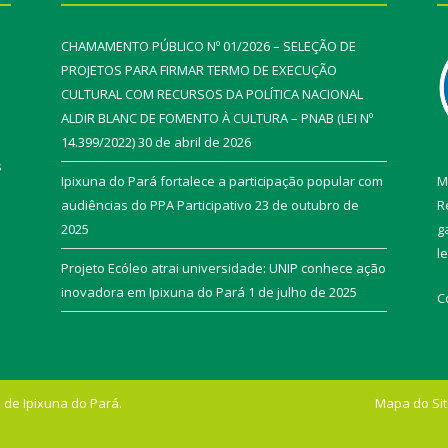
CHAMAMENTO PÚBLICO Nº 01/2026 – SELEÇÃO DE
PROJETOS PARA FIRMAR TERMO DE EXECUÇÃO
CULTURAL COM RECURSOS DA POLÍTICA NACIONAL
ALDIR BLANC DE FOMENTO À CULTURA – PNAB (LEI Nº
14.399/2022)
30 de abril de 2026
s
Ipixuna do Pará fortalece a participação popular com
M
audiências do PPA Participativo
23 de outubro de
R
2025
g
l
Projeto Ecóleo atrai universidade: UNIP conhece ação
inovadora em Ipixuna do Pará
1 de julho de 2025
C
 de Ipixuna do Pará.
Mapa do Si