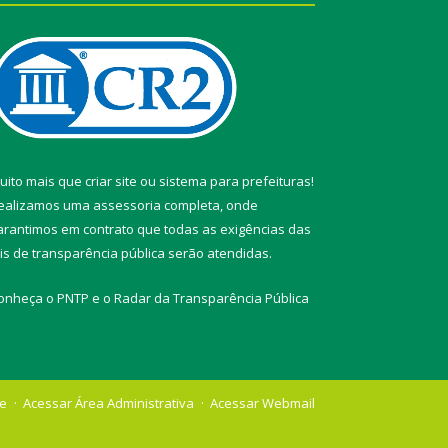
uito mais que
criar site
ou
sistema para prefeituras
!
ealizamos uma
assessoria
completa, onde
arantimos em contrato que todas as exigências das
eis de transparência pública
serão atendidas.
onheça o
PNTP
e o
Radar da Transparência Pública
te
Acessar Área Administrativa
Acessar Webmail