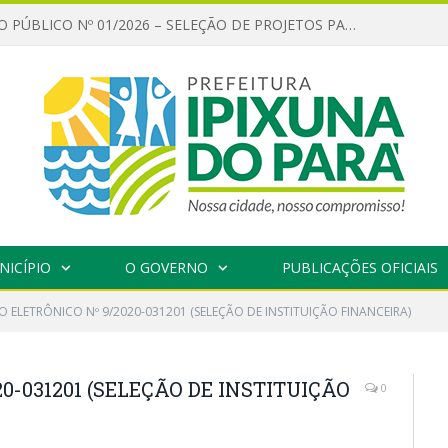
CHAMAMENTO PÚBLICO Nº 01/2026 – SELEÇÃO DE PROJETOS PARA FIRMAR TERMO DE EXECUÇÃO CULTURAL COM RECURSOS DA POLÍTICA NACIONAL ALDIR BLANC DE FOMENTO À CULTURA – PNAB (LEI Nº 14.399/2022)
NICÍPIO
O GOVERNO
PUBLICAÇÕES OFICIAIS
 ELETRÔNICO Nº 9/2020-031201 (SELEÇÃO DE INSTITUIÇÃO FINANCEIRA)
0-031201 (SELEÇÃO DE INSTITUIÇÃO
0