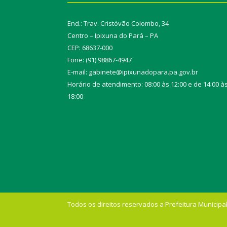
End.: Trav. Cristóvão Colombo, 34
Centro – Ipixuna do Pará – PA
CEP: 68637-000
Fone: (91) 98867-4947
E-mail: gabinete@ipixunadopara.pa.gov.br
Horário de atendimento: 08:00 às 12:00 e de 14:00 à
18:00
Todos os direitos reservados a Prefeitura Municipal