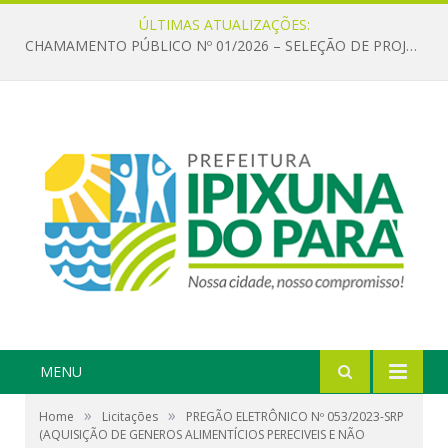
ÚLTIMAS ATUALIZAÇÕES:
CHAMAMENTO PÚBLICO Nº 01/2026 – SELEÇÃO DE PROJETOS PARA FIRMAR TERMO DE EXECUÇÃO CULTURAL COM RECURSOS DA POLÍTICA NACIONAL ALDIR BLANC DE FOMENTO À CULTURA – PNAB (LEI Nº 14.399/2022)
MENU
»
»
Home
Licitações
PREGÃO ELETRÔNICO Nº 053/2023-SRP
(AQUISIÇÃO DE GENEROS ALIMENTÍCIOS PERECIVEIS E NÃO