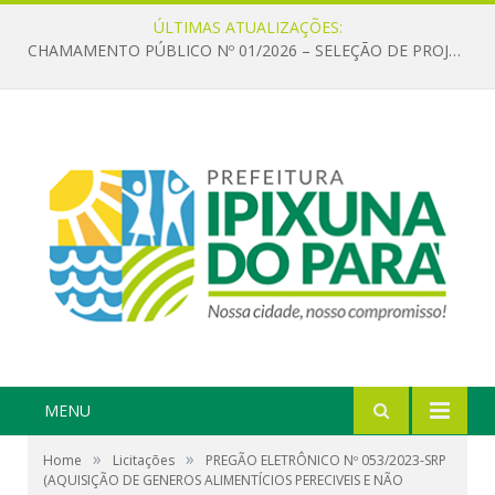
ÚLTIMAS ATUALIZAÇÕES:
CHAMAMENTO PÚBLICO Nº 01/2026 – SELEÇÃO DE PROJETOS PARA FIRMAR TERMO DE EXECUÇÃO CULTURAL COM RECURSOS DA POLÍTICA NACIONAL ALDIR BLANC DE FOMENTO À CULTURA – PNAB (LEI Nº 14.399/2022)
MENU
»
»
Home
Licitações
PREGÃO ELETRÔNICO Nº 053/2023-SRP
(AQUISIÇÃO DE GENEROS ALIMENTÍCIOS PERECIVEIS E NÃO