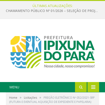
ÚLTIMAS ATUALIZAÇÕES:
CHAMAMENTO PÚBLICO Nº 01/2026 – SELEÇÃO DE PROJETOS PARA FIRMAR TERMO DE EXECUÇÃO CULTURAL COM RECURSOS DA POLÍTICA NACIONAL ALDIR BLANC DE FOMENTO À CULTURA – PNAB (LEI Nº 14.399/2022)
MENU
»
»
Home
Licitações
PREGÃO ELETRÔNICO Nº 052/2021-SRP
(FUTURA E EVENTUAL AQUISIÇÃO DE EXPEDIENTE E PAPELARIA)