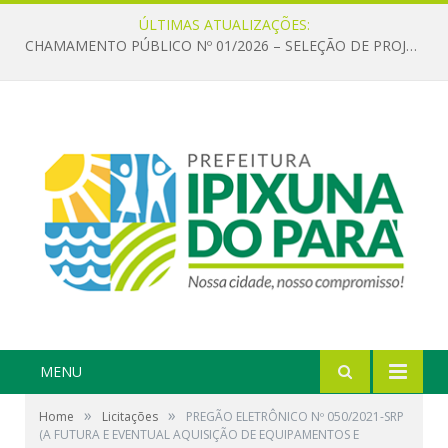
ÚLTIMAS ATUALIZAÇÕES:
CHAMAMENTO PÚBLICO Nº 01/2026 – SELEÇÃO DE PROJETOS PARA FIRMAR TERMO DE EXECUÇÃO CULTURAL COM RECURSOS DA POLÍTICA NACIONAL ALDIR BLANC DE FOMENTO À CULTURA – PNAB (LEI Nº 14.399/2022)
MENU
»
»
Home
Licitações
PREGÃO ELETRÔNICO Nº 050/2021-SRP
(A FUTURA E EVENTUAL AQUISIÇÃO DE EQUIPAMENTOS E