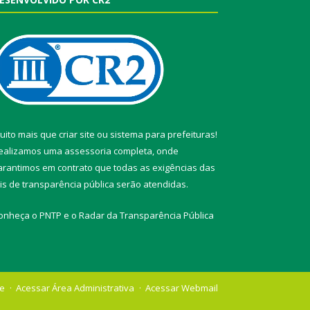
uito mais que
criar site
ou
sistema para prefeituras
!
ealizamos uma
assessoria
completa, onde
arantimos em contrato que todas as exigências das
eis de transparência pública
serão atendidas.
onheça o
PNTP
e o
Radar da Transparência Pública
te
Acessar Área Administrativa
Acessar Webmail