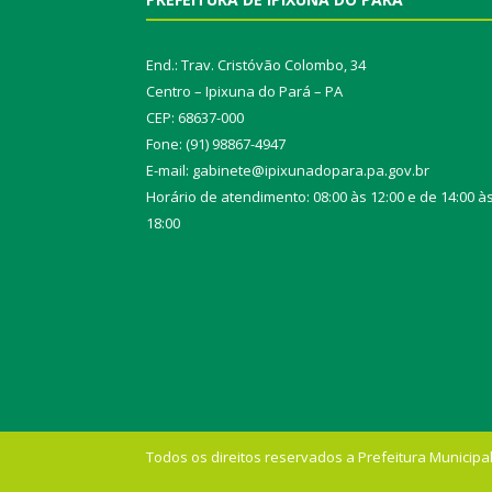
End.: Trav. Cristóvão Colombo, 34
Centro – Ipixuna do Pará – PA
CEP: 68637-000
Fone: (91) 98867-4947
E-mail: gabinete@ipixunadopara.pa.gov.br
Horário de atendimento: 08:00 às 12:00 e de 14:00 à
18:00
Todos os direitos reservados a Prefeitura Municipal