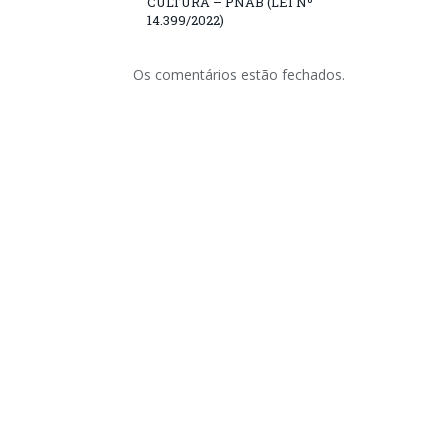
CULTURA – PNAB (LEI Nº
14.399/2022)
Os comentários estão fechados.