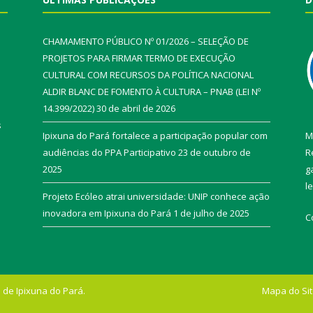
CHAMAMENTO PÚBLICO Nº 01/2026 – SELEÇÃO DE
PROJETOS PARA FIRMAR TERMO DE EXECUÇÃO
CULTURAL COM RECURSOS DA POLÍTICA NACIONAL
ALDIR BLANC DE FOMENTO À CULTURA – PNAB (LEI Nº
14.399/2022)
30 de abril de 2026
s
Ipixuna do Pará fortalece a participação popular com
M
audiências do PPA Participativo
23 de outubro de
R
2025
g
l
Projeto Ecóleo atrai universidade: UNIP conhece ação
inovadora em Ipixuna do Pará
1 de julho de 2025
C
 de Ipixuna do Pará.
Mapa do Si