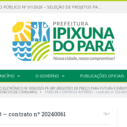
CHAMAMENTO PÚBLICO Nº 01/2026 – SELEÇÃO DE PROJETOS PARA FIRMAR TERMO DE EXECUÇÃO CULTURAL COM RECURSOS DA POLÍTICA NACIONAL ALDIR BLANC DE FOMENTO À CULTURA – PNAB (LEI Nº 14.399/2022)
NICÍPIO
O GOVERNO
PUBLICAÇÕES OFICIAIS
O ELETRÔNICO Nº 009/2023-PE-SRP (REGISTRO DE PREÇO PARA FUTURA E EVE
»
ÉCNICOS DE CONSUMO)
PARECER CONTROLE INTERNO – contrato nº 20240
 contrato nº 20240061
0