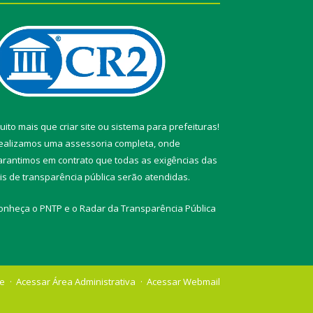
uito mais que
criar site
ou
sistema para prefeituras
!
ealizamos uma
assessoria
completa, onde
arantimos em contrato que todas as exigências das
eis de transparência pública
serão atendidas.
onheça o
PNTP
e o
Radar da Transparência Pública
te
Acessar Área Administrativa
Acessar Webmail