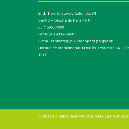
End.: Trav. Cristóvão Colombo, 34
Centro – Ipixuna do Pará – PA
CEP: 68637-000
Fone: (91) 98867-4947
E-mail: gabinete@ipixunadopara.pa.gov.br
Horário de atendimento: 08:00 às 12:00 e de 14:00 à
18:00
Todos os direitos reservados a Prefeitura Municipal