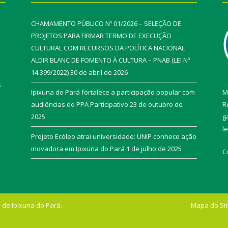
CHAMAMENTO PÚBLICO Nº 01/2026 – SELEÇÃO DE
PROJETOS PARA FIRMAR TERMO DE EXECUÇÃO
CULTURAL COM RECURSOS DA POLÍTICA NACIONAL
ALDIR BLANC DE FOMENTO À CULTURA – PNAB (LEI Nº
14.399/2022)
30 de abril de 2026
s
Ipixuna do Pará fortalece a participação popular com
M
audiências do PPA Participativo
23 de outubro de
R
2025
g
l
Projeto Ecóleo atrai universidade: UNIP conhece ação
inovadora em Ipixuna do Pará
1 de julho de 2025
C
 de Ipixuna do Pará.
Mapa do Si