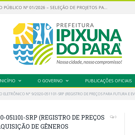
CHAMAMENTO PÚBLICO Nº 01/2026 – SELEÇÃO DE PROJETOS PARA FIRMAR TERMO DE EXECUÇÃO CULTURAL COM RECURSOS DA POLÍTICA NACIONAL ALDIR BLANC DE FOMENTO À CULTURA – PNAB (LEI Nº 14.399/2022)
NICÍPIO
O GOVERNO
PUBLICAÇÕES OFICIAIS
O ELETRÔNICO N° 9/2020-051101-SRP (REGISTRO DE PREÇOS PARA FUTURA E E
0-051101-SRP (REGISTRO DE PREÇOS
0
QUISIÇÃO DE GÊNEROS