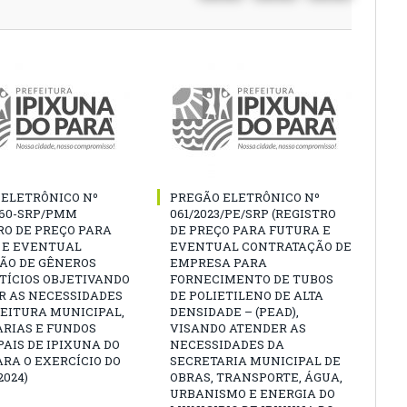
 ELETRÔNICO Nº
PREGÃO ELETRÔNICO Nº
060-SRP/PMM
061/2023/PE/SRP (REGISTRO
RO DE PREÇO PARA
DE PREÇO PARA FUTURA E
 E EVENTUAL
EVENTUAL CONTRATAÇÃO DE
ÇÃO DE GÊNEROS
EMPRESA PARA
TÍCIOS OBJETIVANDO
FORNECIMENTO DE TUBOS
R AS NECESSIDADES
DE POLIETILENO DE ALTA
EITURA MUNICIPAL,
DENSIDADE – (PEAD),
ARIAS E FUNDOS
VISANDO ATENDER AS
AIS DE IPIXUNA DO
NECESSIDADES DA
ARA O EXERCÍCIO DO
SECRETARIA MUNICIPAL DE
2024)
OBRAS, TRANSPORTE, ÁGUA,
URBANISMO E ENERGIA DO