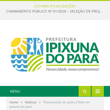
ÚLTIMAS ATUALIZAÇÕES:
CHAMAMENTO PÚBLICO Nº 01/2026 – SELEÇÃO DE PROJETOS PARA FIRMAR TERMO DE EXECUÇÃO CULTURAL COM RECURSOS DA POLÍTICA NACIONAL ALDIR BLANC DE FOMENTO À CULTURA – PNAB (LEI Nº 14.399/2022)
MENU
»
»
Home
Notícias
Planeamento de ações é feito em
Ipixuna do pará