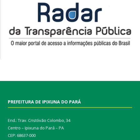
PREFEITURA DE IPIXUNA DO PARÁ
End.: Trav. Cristóvão Colombo, 34
Centro – Ipixuna do Pará – PA
CEP: 68637-000