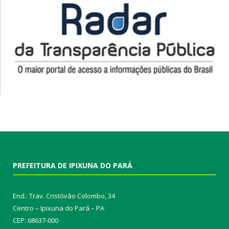
PREFEITURA DE IPIXUNA DO PARÁ
End.: Trav. Cristóvão Colombo, 34
Centro – Ipixuna do Pará – PA
CEP: 68637-000