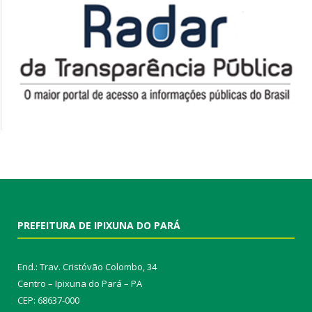
PREFEITURA DE IPIXUNA DO PARÁ
End.: Trav. Cristóvão Colombo, 34
Centro – Ipixuna do Pará – PA
CEP: 68637-000