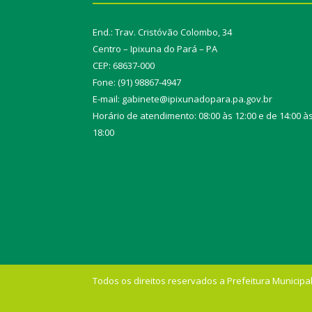
End.: Trav. Cristóvão Colombo, 34
Centro – Ipixuna do Pará – PA
CEP: 68637-000
Fone: (91) 98867-4947
E-mail: gabinete@ipixunadopara.pa.gov.br
Horário de atendimento: 08:00 às 12:00 e de 14:00 à
18:00
Todos os direitos reservados a Prefeitura Municipal