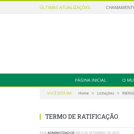
ÚLTIMAS ATUALIZAÇÕES:
PÁGINA INICIAL
O MU
»
»
VOCÊ ESTÁ EM:
Home
Licitações
INEXIG
TERMO DE RATIFICAÇÃO
POR
ADMINISTRADOR
EM
9 DE SETEMBRO DE 2019