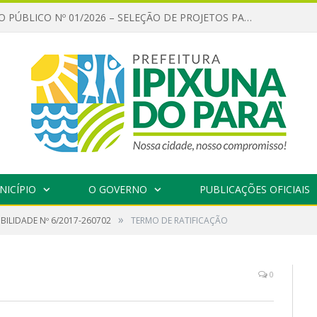
CHAMAMENTO PÚBLICO Nº 01/2026 – SELEÇÃO DE PROJETOS PARA FIRMAR TERMO DE EXECUÇÃO CULTURAL COM RECURSOS DA POLÍTICA NACIONAL ALDIR BLANC DE FOMENTO À CULTURA – PNAB (LEI Nº 14.399/2022)
NICÍPIO
O GOVERNO
PUBLICAÇÕES OFICIAIS
»
IBILIDADE Nº 6/2017-260702
TERMO DE RATIFICAÇÃO
0