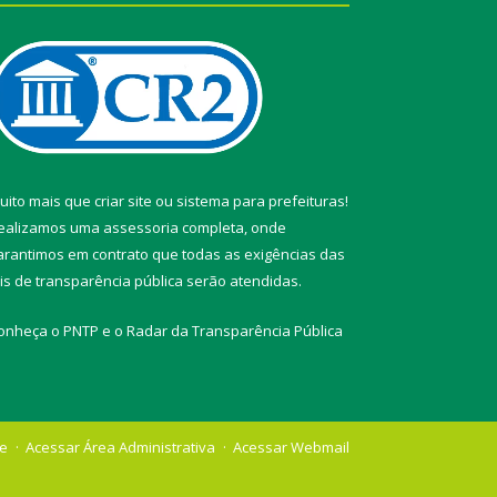
uito mais que
criar site
ou
sistema para prefeituras
!
ealizamos uma
assessoria
completa, onde
arantimos em contrato que todas as exigências das
eis de transparência pública
serão atendidas.
onheça o
PNTP
e o
Radar da Transparência Pública
te
Acessar Área Administrativa
Acessar Webmail