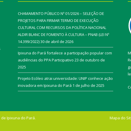
CHAMAMENTO PÚBLICO Nº 01/2026 – SELEÇÃO DE
PROJETOS PARA FIRMAR TERMO DE EXECUÇÃO
CULTURAL COM RECURSOS DA POLÍTICA NACIONAL
ALDIR BLANC DE FOMENTO À CULTURA – PNAB (LEI Nº
14.399/2022)
30 de abril de 2026
s
Ipixuna do Pará fortalece a participação popular com
M
audiências do PPA Participativo
23 de outubro de
R
2025
g
l
Projeto Ecóleo atrai universidade: UNIP conhece ação
inovadora em Ipixuna do Pará
1 de julho de 2025
C
 de Ipixuna do Pará.
Mapa do Si