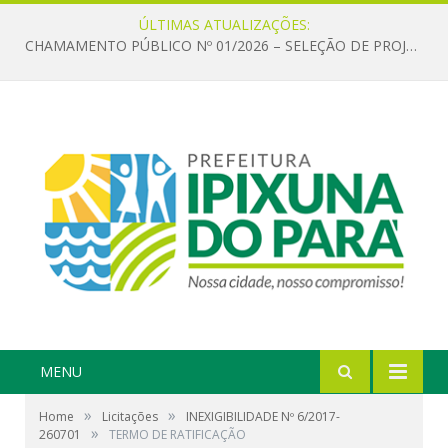
ÚLTIMAS ATUALIZAÇÕES:
CHAMAMENTO PÚBLICO Nº 01/2026 – SELEÇÃO DE PROJETOS PARA FIRMAR TERMO DE EXECUÇÃO CULTURAL COM RECURSOS DA POLÍTICA NACIONAL ALDIR BLANC DE FOMENTO À CULTURA – PNAB (LEI Nº 14.399/2022)
MENU
»
»
Home
Licitações
INEXIGIBILIDADE Nº 6/2017-
»
260701
TERMO DE RATIFICAÇÃO