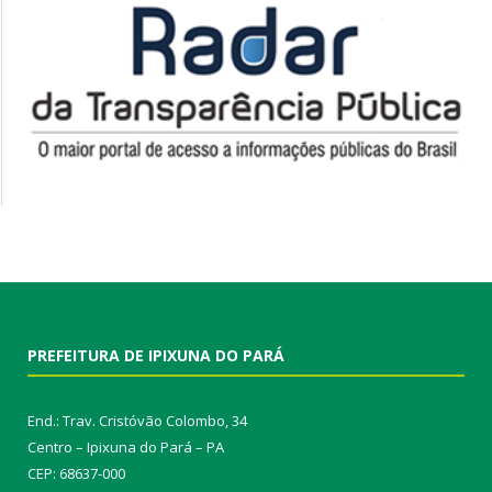
PREFEITURA DE IPIXUNA DO PARÁ
End.: Trav. Cristóvão Colombo, 34
Centro – Ipixuna do Pará – PA
CEP: 68637-000