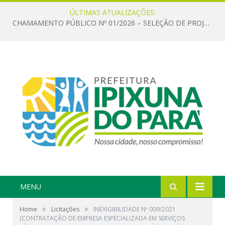
ÚLTIMAS ATUALIZAÇÕES:
CHAMAMENTO PÚBLICO Nº 01/2026 – SELEÇÃO DE PROJETOS PARA FIRMAR TERMO DE EXECUÇÃO CULTURAL COM RECURSOS DA POLÍTICA NACIONAL ALDIR BLANC DE FOMENTO À CULTURA – PNAB (LEI Nº 14.399/2022)
MENU
»
»
Home
Licitações
INEXIGIBILIDADE Nº 009/2021
(CONTRATAÇÃO DE EMPRESA ESPECIALIZADA EM SERVIÇOS