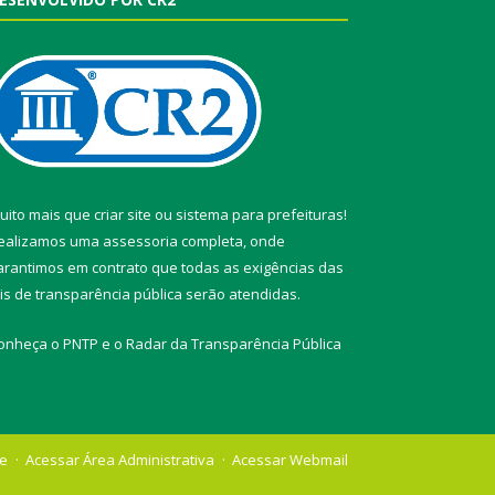
uito mais que
criar site
ou
sistema para prefeituras
!
ealizamos uma
assessoria
completa, onde
arantimos em contrato que todas as exigências das
eis de transparência pública
serão atendidas.
onheça o
PNTP
e o
Radar da Transparência Pública
te
Acessar Área Administrativa
Acessar Webmail