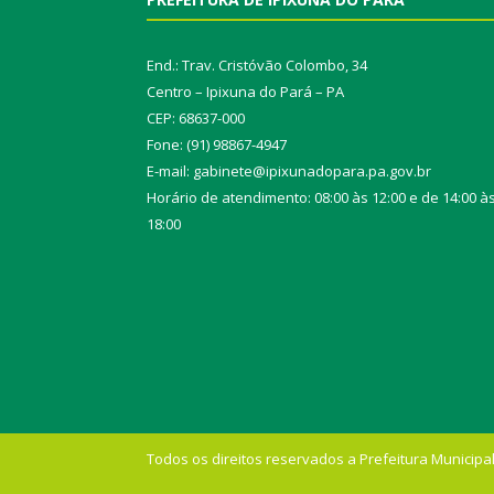
End.: Trav. Cristóvão Colombo, 34
Centro – Ipixuna do Pará – PA
CEP: 68637-000
Fone: (91) 98867-4947
E-mail: gabinete@ipixunadopara.pa.gov.br
Horário de atendimento: 08:00 às 12:00 e de 14:00 à
18:00
Todos os direitos reservados a Prefeitura Municipal