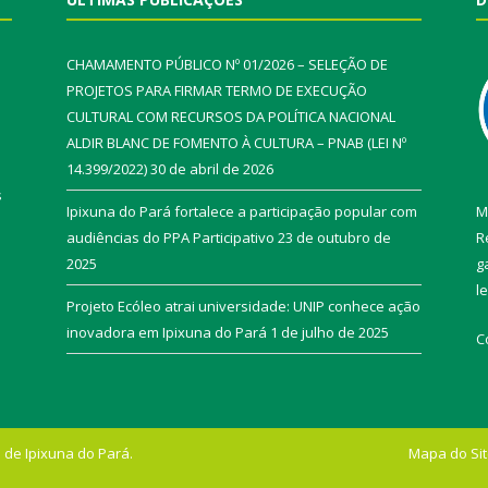
CHAMAMENTO PÚBLICO Nº 01/2026 – SELEÇÃO DE
PROJETOS PARA FIRMAR TERMO DE EXECUÇÃO
CULTURAL COM RECURSOS DA POLÍTICA NACIONAL
ALDIR BLANC DE FOMENTO À CULTURA – PNAB (LEI Nº
14.399/2022)
30 de abril de 2026
s
Ipixuna do Pará fortalece a participação popular com
M
audiências do PPA Participativo
23 de outubro de
R
2025
g
l
Projeto Ecóleo atrai universidade: UNIP conhece ação
inovadora em Ipixuna do Pará
1 de julho de 2025
C
 de Ipixuna do Pará.
Mapa do Si