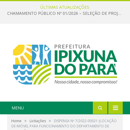
ÚLTIMAS ATUALIZAÇÕES:
CHAMAMENTO PÚBLICO Nº 01/2026 – SELEÇÃO DE PROJETOS PARA FIRMAR TERMO DE EXECUÇÃO CULTURAL COM RECURSOS DA POLÍTICA NACIONAL ALDIR BLANC DE FOMENTO À CULTURA – PNAB (LEI Nº 14.399/2022)
MENU
»
»
Home
Licitações
DISPENSA Nº 7/2022-00021 (LOCAÇÃO
DE IMÓVEL PARA FUNCIONAMENTO DO DEPARTAMENTO DE