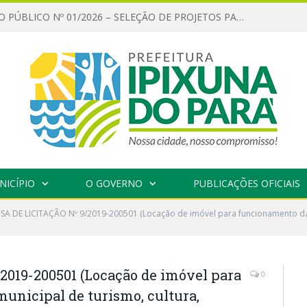
CHAMAMENTO PÚBLICO Nº 01/2026 – SELEÇÃO DE PROJETOS PARA FIRMAR TERMO DE EXECUÇÃO CULTURAL COM RECURSOS DA POLÍTICA NACIONAL ALDIR BLANC DE FOMENTO À CULTURA – PNAB (LEI Nº 14.399/2022)
NICÍPIO
O GOVERNO
PUBLICAÇÕES OFICIAIS
SA DE LICITAÇÃO Nº 9/2019-200501 (Locação de imóvel para funcionamento da s
019-200501 (Locação de imóvel para
0
unicipal de turismo, cultura,