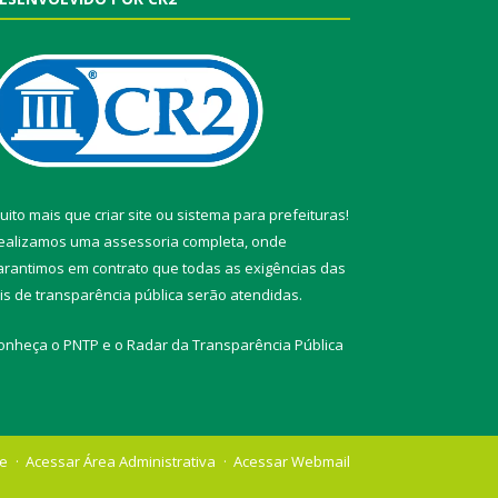
uito mais que
criar site
ou
sistema para prefeituras
!
ealizamos uma
assessoria
completa, onde
arantimos em contrato que todas as exigências das
eis de transparência pública
serão atendidas.
onheça o
PNTP
e o
Radar da Transparência Pública
te
Acessar Área Administrativa
Acessar Webmail