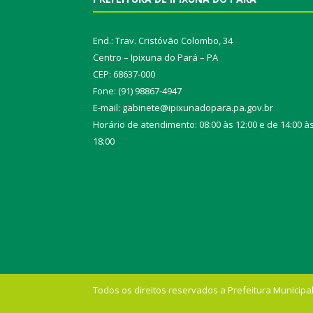
End.: Trav. Cristóvão Colombo, 34
Centro – Ipixuna do Pará – PA
CEP: 68637-000
Fone: (91) 98867-4947
E-mail: gabinete@ipixunadopara.pa.gov.br
Horário de atendimento: 08:00 às 12:00 e de 14:00 à
18:00
Todos os direitos reservados a Prefeitura Municipal