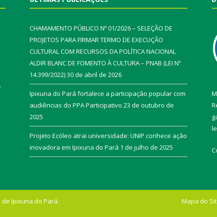
CHAMAMENTO PÚBLICO Nº 01/2026 – SELEÇÃO DE
PROJETOS PARA FIRMAR TERMO DE EXECUÇÃO
CULTURAL COM RECURSOS DA POLÍTICA NACIONAL
ALDIR BLANC DE FOMENTO À CULTURA – PNAB (LEI Nº
14.399/2022)
30 de abril de 2026
s
Ipixuna do Pará fortalece a participação popular com
M
audiências do PPA Participativo
23 de outubro de
R
2025
g
l
Projeto Ecóleo atrai universidade: UNIP conhece ação
inovadora em Ipixuna do Pará
1 de julho de 2025
C
 de Ipixuna do Pará.
Mapa do Si