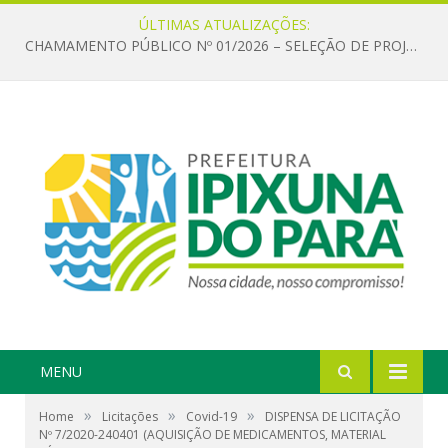
ÚLTIMAS ATUALIZAÇÕES:
CHAMAMENTO PÚBLICO Nº 01/2026 – SELEÇÃO DE PROJETOS PARA FIRMAR TERMO DE EXECUÇÃO CULTURAL COM RECURSOS DA POLÍTICA NACIONAL ALDIR BLANC DE FOMENTO À CULTURA – PNAB (LEI Nº 14.399/2022)
MENU
»
»
»
Home
Licitações
Covid-19
DISPENSA DE LICITAÇÃO
Nº 7/2020-240401 (AQUISIÇÃO DE MEDICAMENTOS, MATERIAL