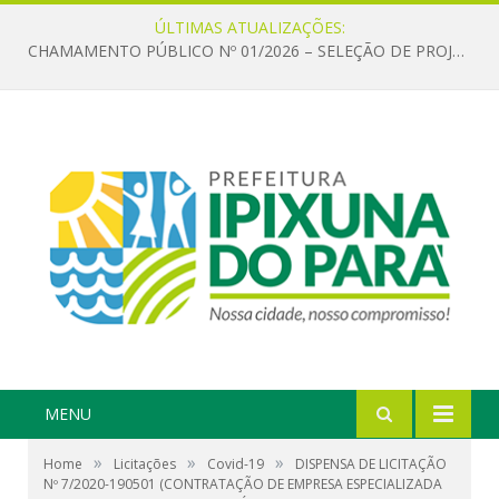
ÚLTIMAS ATUALIZAÇÕES:
CHAMAMENTO PÚBLICO Nº 01/2026 – SELEÇÃO DE PROJETOS PARA FIRMAR TERMO DE EXECUÇÃO CULTURAL COM RECURSOS DA POLÍTICA NACIONAL ALDIR BLANC DE FOMENTO À CULTURA – PNAB (LEI Nº 14.399/2022)
MENU
»
»
»
Home
Licitações
Covid-19
DISPENSA DE LICITAÇÃO
Nº 7/2020-190501 (CONTRATAÇÃO DE EMPRESA ESPECIALIZADA