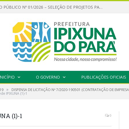
CHAMAMENTO PÚBLICO Nº 01/2026 – SELEÇÃO DE PROJETOS PARA FIRMAR TERMO DE EXECUÇÃO CULTURAL COM RECURSOS DA POLÍTICA NACIONAL ALDIR BLANC DE FOMENTO À CULTURA – PNAB (LEI Nº 14.399/2022)
NICÍPIO
O GOVERNO
PUBLICAÇÕES OFICIAIS
»
19
DISPENSA DE LICITAÇÃO Nº 7/2020-190501 (CONTRATAÇÃO DE EMPRES
e IPIXUNA (1)-1
A (1)-1
0