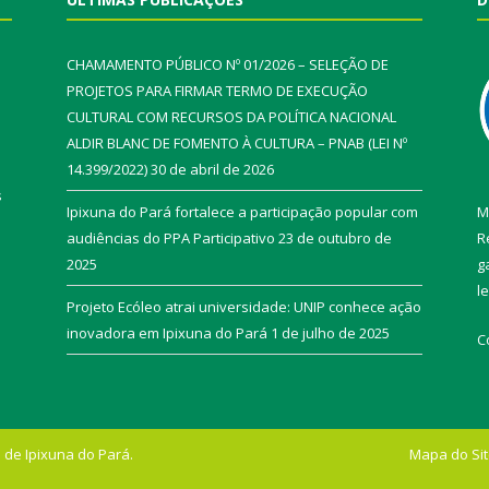
CHAMAMENTO PÚBLICO Nº 01/2026 – SELEÇÃO DE
PROJETOS PARA FIRMAR TERMO DE EXECUÇÃO
CULTURAL COM RECURSOS DA POLÍTICA NACIONAL
ALDIR BLANC DE FOMENTO À CULTURA – PNAB (LEI Nº
14.399/2022)
30 de abril de 2026
s
Ipixuna do Pará fortalece a participação popular com
M
audiências do PPA Participativo
23 de outubro de
R
2025
g
l
Projeto Ecóleo atrai universidade: UNIP conhece ação
inovadora em Ipixuna do Pará
1 de julho de 2025
C
 de Ipixuna do Pará.
Mapa do Si