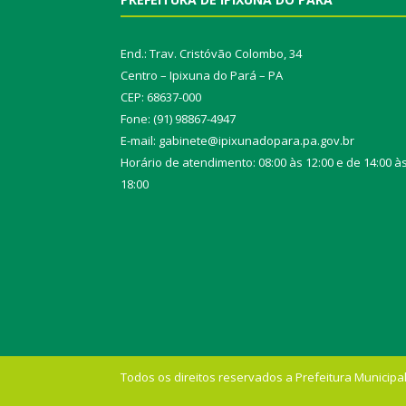
End.: Trav. Cristóvão Colombo, 34
Centro – Ipixuna do Pará – PA
CEP: 68637-000
Fone: (91) 98867-4947
E-mail: gabinete@ipixunadopara.pa.gov.br
Horário de atendimento: 08:00 às 12:00 e de 14:00 à
18:00
Todos os direitos reservados a Prefeitura Municipal