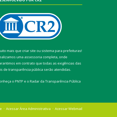
uito mais que
criar site
ou
sistema para prefeituras
!
ealizamos uma
assessoria
completa, onde
arantimos em contrato que todas as exigências das
eis de transparência pública
serão atendidas.
onheça o
PNTP
e o
Radar da Transparência Pública
te
Acessar Área Administrativa
Acessar Webmail