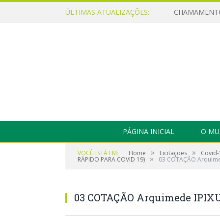
ÚLTIMAS ATUALIZAÇÕES:
PÁGINA INICIAL
O MU
»
»
VOCÊ ESTÁ EM:
Home
Licitações
Covid-
»
RÁPIDO PARA COVID 19)
03 COTAÇÃO Arquimed
03 COTAÇÃO Arquimede IPIXUN