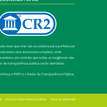
uito mais que
criar site
ou
sistema para prefeituras
!
ealizamos uma
assessoria
completa, onde
arantimos em contrato que todas as exigências das
eis de transparência pública
serão atendidas.
onheça o
PNTP
e o
Radar da Transparência Pública
te
Acessar Área Administrativa
Acessar Webmail