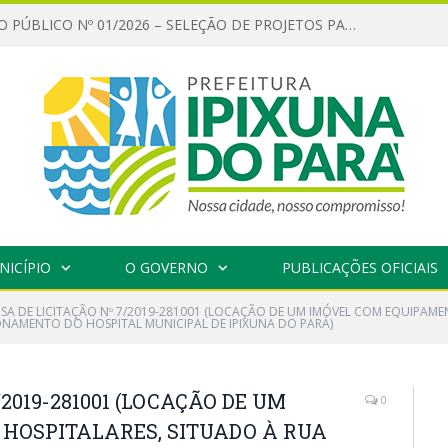
CHAMAMENTO PÚBLICO Nº 01/2026 – SELEÇÃO DE PROJETOS PARA FIRMAR TERMO DE EXECUÇÃO CULTURAL COM RECURSOS DA POLÍTICA NACIONAL ALDIR BLANC DE FOMENTO À CULTURA – PNAB (LEI Nº 14.399/2022)
NICÍPIO
O GOVERNO
PUBLICAÇÕES OFICIAIS
NSA DE LICITAÇÃO Nº 7/2019-281001 (LOCAÇÃO DE UM IMÓVEL COM EQUIPAMEN
IONAMENTO DO HOSPITAL MUNICIPAL DE IPIXUNA DO PARÁ)
2019-281001 (LOCAÇÃO DE UM
0
HOSPITALARES, SITUADO À RUA