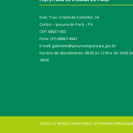
End.: Trav. Cristóvão Colombo, 34
Centro – Ipixuna do Pará – PA
CEP: 68637-000
Fone: (91) 98867-4947
E-mail: gabinete@ipixunadopara.pa.gov.br
Horário de atendimento: 08:00 às 12:00 e de 14:00 à
18:00
Todos os direitos reservados a Prefeitura Municipal