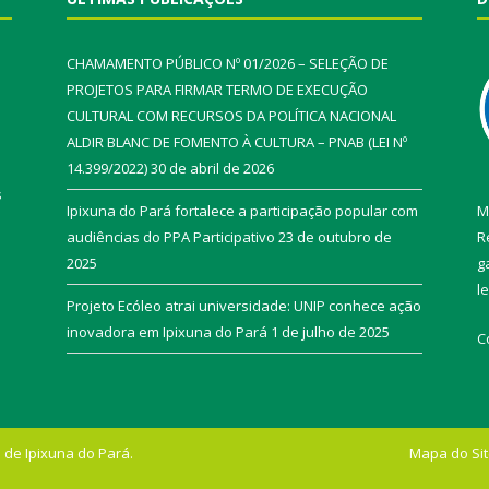
CHAMAMENTO PÚBLICO Nº 01/2026 – SELEÇÃO DE
PROJETOS PARA FIRMAR TERMO DE EXECUÇÃO
CULTURAL COM RECURSOS DA POLÍTICA NACIONAL
ALDIR BLANC DE FOMENTO À CULTURA – PNAB (LEI Nº
14.399/2022)
30 de abril de 2026
s
Ipixuna do Pará fortalece a participação popular com
M
audiências do PPA Participativo
23 de outubro de
R
2025
g
l
Projeto Ecóleo atrai universidade: UNIP conhece ação
inovadora em Ipixuna do Pará
1 de julho de 2025
C
 de Ipixuna do Pará.
Mapa do Si