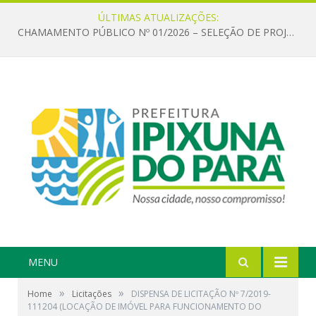
ÚLTIMAS ATUALIZAÇÕES:
CHAMAMENTO PÚBLICO Nº 01/2026 – SELEÇÃO DE PROJETOS PARA FIRMAR TERMO DE EXECUÇÃO CULTURAL COM RECURSOS DA POLÍTICA NACIONAL ALDIR BLANC DE FOMENTO À CULTURA – PNAB (LEI Nº 14.399/2022)
MENU
»
»
Home
Licitações
DISPENSA DE LICITAÇÃO Nº 7/2019-
111204 (LOCAÇÃO DE IMÓVEL PARA FUNCIONAMENTO DO