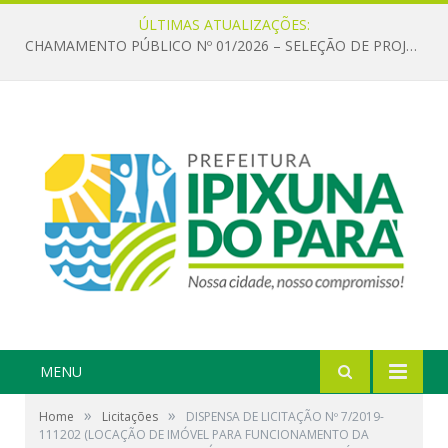
ÚLTIMAS ATUALIZAÇÕES:
CHAMAMENTO PÚBLICO Nº 01/2026 – SELEÇÃO DE PROJETOS PARA FIRMAR TERMO DE EXECUÇÃO CULTURAL COM RECURSOS DA POLÍTICA NACIONAL ALDIR BLANC DE FOMENTO À CULTURA – PNAB (LEI Nº 14.399/2022)
MENU
»
»
Home
Licitações
DISPENSA DE LICITAÇÃO Nº 7/2019-
111202 (LOCAÇÃO DE IMÓVEL PARA FUNCIONAMENTO DA