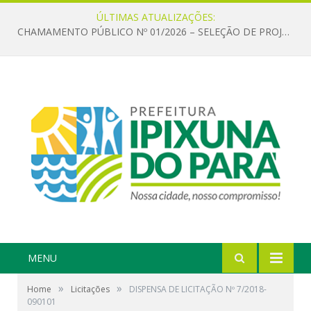
ÚLTIMAS ATUALIZAÇÕES:
CHAMAMENTO PÚBLICO Nº 01/2026 – SELEÇÃO DE PROJETOS PARA FIRMAR TERMO DE EXECUÇÃO CULTURAL COM RECURSOS DA POLÍTICA NACIONAL ALDIR BLANC DE FOMENTO À CULTURA – PNAB (LEI Nº 14.399/2022)
MENU
»
»
Home
Licitações
DISPENSA DE LICITAÇÃO Nº 7/2018-
090101